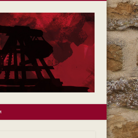
Collis
Clamat
M