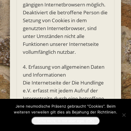
gängigen Internetbrowsern möglich.
Deaktiviert die betroffene Person die
Setzung von Cookies in dem
genutzten Internetbrowser, sind
unter Umständen nicht alle
Funktionen unserer Internetseite
vollumfänglich nutzbar.
4. Erfassung von allgemeinen Daten
und Informationen
Die Internetseite der Die Hundlinge
e.V. erfasst mit jedem Aufruf der
Internetseite durch eine betroffene
Person oder ein automatisiertes
Jene neumodische Präsenz gebraucht "Cookies". Beim
weiteren verweilen gilt dies als Bejahung der Richtlinien.
System eine Reihe von allgemeinen
Daten und Informationen. Diese
Scho recht, is mir aber egal. (OK)
allgemeinen Daten und