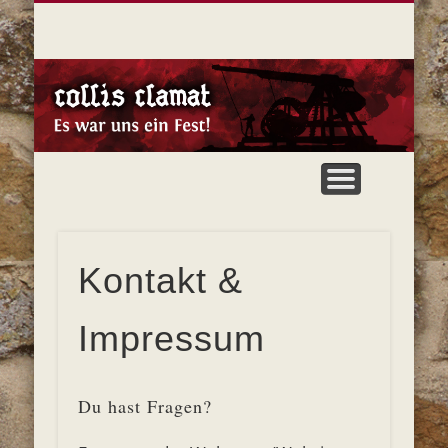
KONTAKT & IMPRESSUM
VERANSTALTER
TEILNEHMER
AKTUELLES
BESUCHER
DAS FEST
C
C
Kontakt &
Impressum
Du hast Fragen?